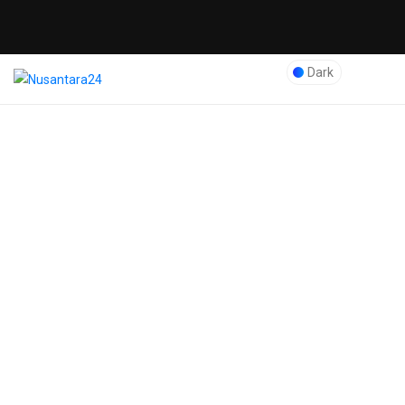
Dark
Blog Post
Nusantara24
>
Pemerintahan
>
Sambut Hari Jadi, Bupati
Pimpin Ziarah ke Makam
Para Pendiri Kabupaten
Purworejo