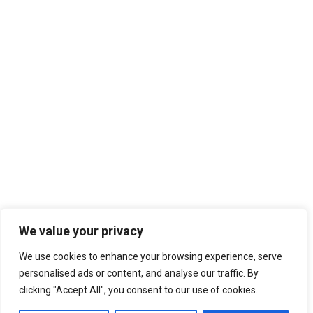
Cari
Terbaru
Sambut Hari Jadi, Bupati Pimpin Ziarah ke Makam Para Pendiri
Kabupaten Purworejo
Congkel Bifet dengan Obeng, Ibu Rumah Tangga Curi Uang dan
Perhiasan Tetangga
We value your privacy
Resmikan Pojok Baca Bahsa Prancis, MA An-Nawawi Gandeng IFI
We use cookies to enhance your browsing experience, serve
personalised ads or content, and analyse our traffic. By
clicking "Accept All", you consent to our use of cookies.