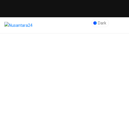
Dark
Blog Post
Nusantara24
>
Hukum
>
Congkel Bifet dengan
Obeng, Ibu Rumah Tangga
Curi Uang dan Perhiasan
Tetangga